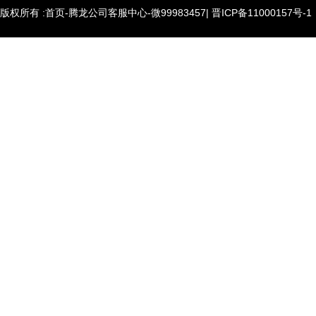
版权所有 :首页-腾龙公司客服中心-微99983457|
晋ICP备11000157号-1