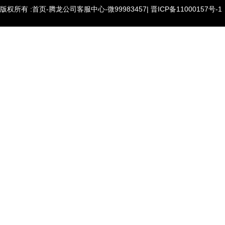
版权所有 :首页-腾龙公司客服中心-微99983457|
晋ICP备11000157号-1