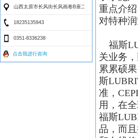
重点介绍
对特种润
福斯LU
点击我进行咨询
关业务，
累累硕果
斯LUB
准，CE
用，在全
福斯LU
品，而且