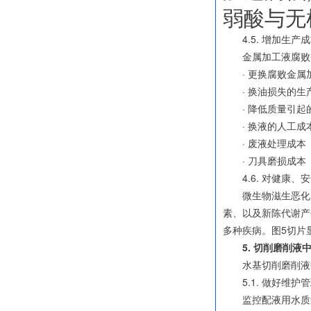
弱酸与无
4.5. 增加生产
金属加工液腐败变质
· 更换腐败金属
· 换油损失的生
· 降低质量引起
· 换液的人工成
· 废液处理成本
· 刀具磨损成本
4.6. 对健康、安
微生物滋生恶化了工
素、以及新陈代谢产
多种疾病。图5切片
5. 切削磨削液
水基切削磨削液中
5.1. 做好维护
监控配液用水质量