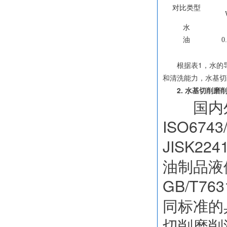
对比类型
水
油
0
根据表1，水的导热
和清洗能力，水基切
2. 水基切削磨削
国内外对
ISO67
JISK2
油制品液
GB/T76
同标准的
切削磨削